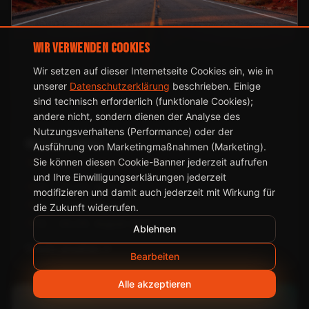
Wir verwenden Cookies
Wir setzen auf dieser Internetseite Cookies ein, wie in
unserer
Datenschutzerklärung
beschrieben. Einige
sind technisch erforderlich (funktionale Cookies);
andere nicht, sondern dienen der Analyse des
Nutzungsverhaltens (Performance) oder der
Wild West Circle
Ausführung von Marketingmaßnahmen (Marketing).
Sie können diesen Cookie-Banner jederzeit aufrufen
Zion · Bryce · Monument Valley
und Ihre Einwilligungserklärungen jederzeit
04. – 13./14. April 2027
modifizieren und damit auch jederzeit mit Wirkung für
02. – 11./12. Mai 2027
die Zukunft widerrufen.
15. – 24./25. August 2027
Ablehnen
Details ansehen
Bearbeiten
Alle akzeptieren